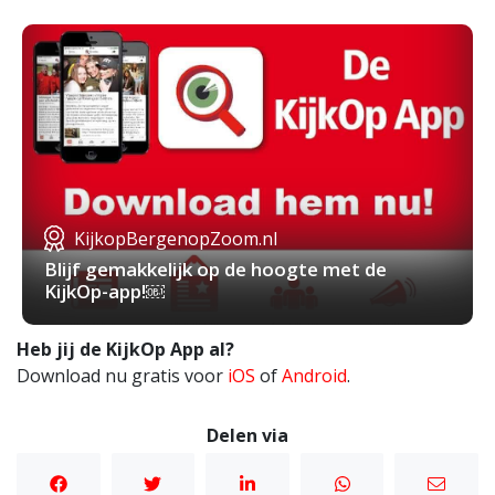
KijkopBergenopZoom.nl
Blijf gemakkelijk op de hoogte met de
KijkOp-app!￼
Heb jij de KijkOp App al?
Download nu gratis voor
iOS
of
Android
.
Delen via