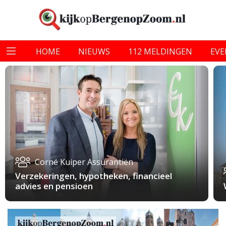
HOME
NIEUWS
112 MELDINGEN
EV
Corné Kuiper Assurantiën
Verzekeringen, hypotheken, financieel
advies en pensioen