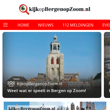
HOME
NIEUWS
112 MELDINGEN
EV
KijkopBergenopZoom.nl
Weet wat er speelt in Bergen op Zoom!