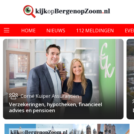
HOME
NIEUWS
112 MELDINGEN
EV
Corné Kuiper Assurantiën
Verzekeringen, hypotheken, financieel
advies en pensioen