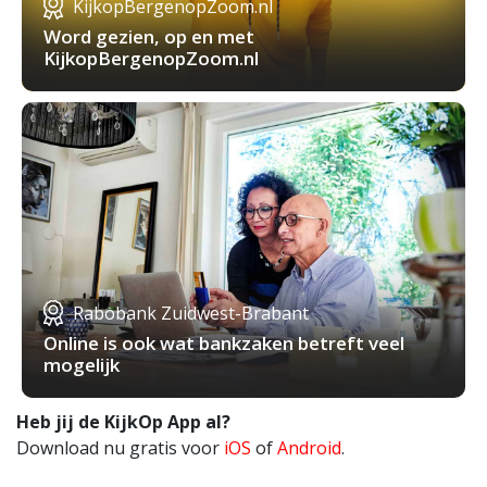
KijkopBergenopZoom.nl
Word gezien, op en met
KijkopBergenopZoom.nl
Rabobank Zuidwest-Brabant
Online is ook wat bankzaken betreft veel
mogelijk
Heb jij de KijkOp App al?
Download nu gratis voor
iOS
of
Android
.