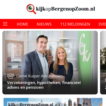
HOME
NIEUWS
112 MELDINGEN
EV
Corné Kuiper Assurantiën
Verzekeringen, hypotheken, financieel
advies en pensioen