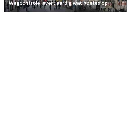
Wegcontrole levert aardig wat boetes op
BERGEN OP ZOOM – Het Bergse politieteam is
dinsdagmiddag op pad geweest voor een controle
op openstaande vonnissen. Het leverde niet alleen
aanhoudingen op van mensen die nog een straf
moesten uitzitten.
Er zijn niet alleen vijf personen aangehouden die nog
wat tijd in een cel dienen door te brengen. Tevens
werden alsnog meerdere geldboetes geïnd. Bij een
persoon is het rijbewijs ingenomen omdat die de
openstaande boete niet kon voldoen. In één voertuig
werd een imitatievuurwapen aangetroffen en op
heterdaad werd een verdachte aangehouden voor
vernieling. Daarnaast zijn nieuwe bekeuringen
uitgedeeld voor onder meer het negeren van een
stopteken, het vervoeren van inbrekerswerktuigen