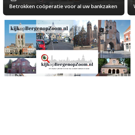
Betrokken coöperatie voor al uw bankzaken
Maandag 29 Oktober 2018
Politie waarschuwt voor sieraaddieven die op
straat toeslaan
BERGEN OP ZOOM / OSSENDRECHT – Afgelopen
zaterdag werd in Ossendrecht een dame op slinkse
wijze van haar sieraden beroofd. Maandagmorgen