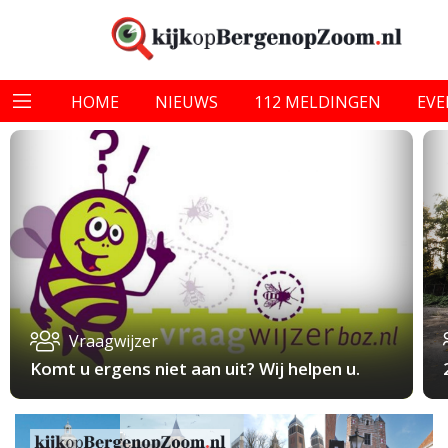
HOME
NIEUWS
112 MELDINGEN
EV
Vraagwijzer
Komt u ergens niet aan uit? Wij helpen u.