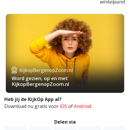
winkelpand.
KijkopBergenopZoom.nl
Word gezien, op en met
KijkopBergenopZoom.nl
Heb jij de KijkOp App al?
Download nu gratis voor
iOS
of
Android
.
Delen via