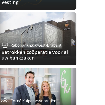
Vesting
Rabobank Zuidwest-Brabant
Betrokken coöperatie voor al
uw bankzaken
Corné Kuiper Assurantiën