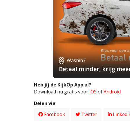
Washin7
Betaal minder, krijg mee
Heb jij de KijkOp App al?
Download nu gratis voor
iOS
of
Android
.
Delen via
Facebook
Twitter
Linkedi