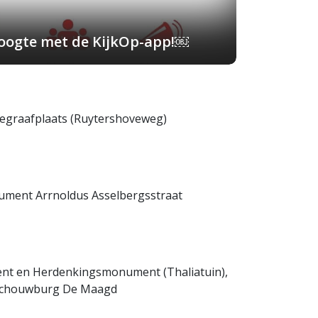
 hoogte met de KijkOp-app!￼
begraafplaats (Ruytershoveweg)
ument Arrnoldus Asselbergsstraat
nt en Herdenkingsmonument (Thaliatuin),
n Schouwburg De Maagd