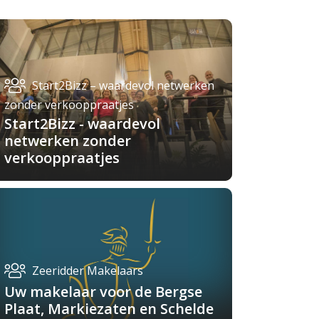
Start2Bizz – waardevol netwerken
zonder verkooppraatjes
Start2Bizz - waardevol
netwerken zonder
verkooppraatjes
Zeeridder Makelaars
Uw makelaar voor de Bergse
Plaat, Markiezaten en Schelde