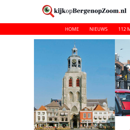
HOME
NIEUWS
112 