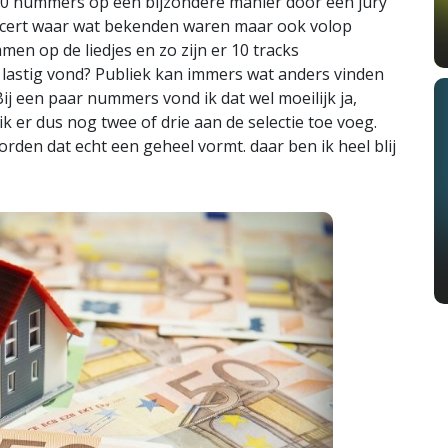
k 20 nummers op een bijzondere manier door een jury
ncert waar wat bekenden waren maar ook volop
en op de liedjes en zo zijn er 10 tracks
 lastig vond? Publiek kan immers wat anders vinden
 "Bij een paar nummers vond ik dat wel moeilijk ja,
 ik er dus nog twee of drie aan de selectie toe voeg.
den dat echt een geheel vormt. daar ben ik heel blij