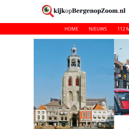
HOME
NIEUWS
112 