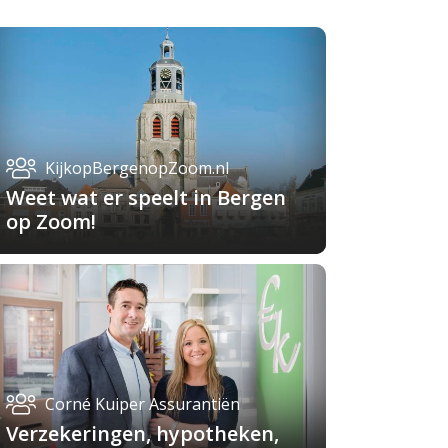
KijkopBergenopZoom.nl
Weet wat er speelt in Bergen
op Zoom!
Corné Kuiper Assurantiën
Verzekeringen, hypotheken,