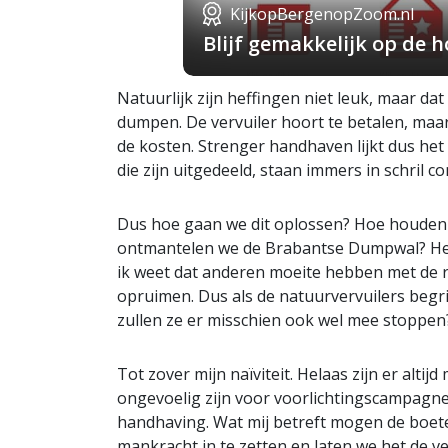
KijkopBergenopZoom.nl
Blijf gemakkelijk op de
Natuurlijk zijn heffingen niet leuk, maar da
dumpen. De vervuiler hoort te betalen, ma
de kosten. Strenger handhaven lijkt dus he
die zijn uitgedeeld, staan immers in schril 
Dus hoe gaan we dit oplossen? Hoe houden 
ontmantelen we de Brabantse Dumpwal? Het 
ik weet dat anderen moeite hebben met de r
opruimen. Dus als de natuurvervuilers begr
zullen ze er misschien ook wel mee stoppen
Tot zover mijn naïviteit. Helaas zijn er alti
ongevoelig zijn voor voorlichtingscampagne
handhaving. Wat mij betreft mogen de boe
mankracht in te zetten en laten we het de v