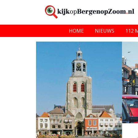
HOME
NIEUWS
112 