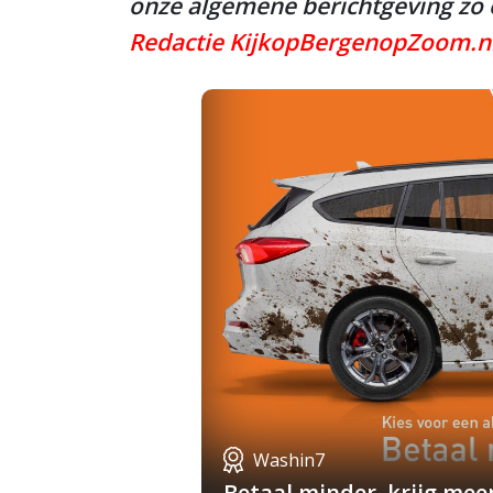
onze algemene berichtgeving zo o
Redactie KijkopBergenopZoom.n
Washin7
Betaal minder, krijg mee