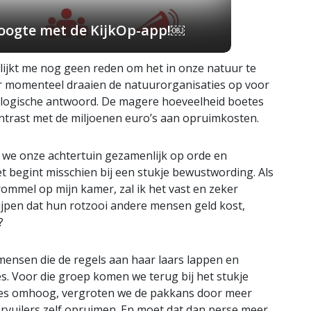
 hoogte met de KijkOp-app!￼
t lijkt me nog geen reden om het in onze natuur te
ar momenteel draaien de natuurorganisaties op voor
t logische antwoord. De magere hoeveelheid boetes
contrast met de miljoenen euro’s aan opruimkosten.
we onze achtertuin gezamenlijk op orde en
begint misschien bij een stukje bewustwording. Als
ommel op mijn kamer, zal ik het vast en zeker
ijpen dat hun rotzooi andere mensen geld kost,
?
jd mensen die de regels aan haar laars lappen en
s. Voor die groep komen we terug bij het stukje
tes omhoog, vergroten we de pakkans door meer
ervuilers zelf opruimen. En moet dat dan perse meer