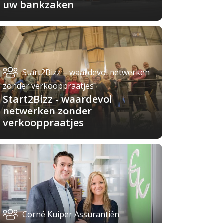
uw bankzaken
Start2Bizz – waardevol netwerken
zonder verkooppraatjes
Start2Bizz - waardevol
netwerken zonder
verkooppraatjes
Corné Kuiper Assurantiën