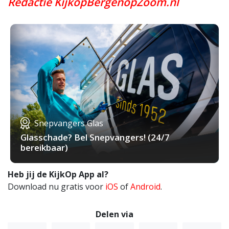
Redactie KijkopBergenopZoom.nl
Snepvangers Glas
Glasschade? Bel Snepvangers! (24/7
bereikbaar)
Heb jij de KijkOp App al?
Download nu gratis voor
iOS
of
Android
.
Delen via