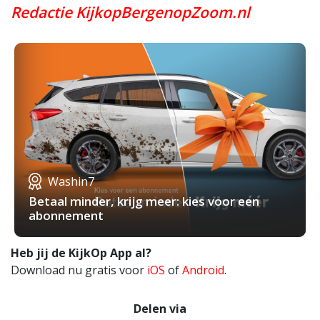
Redactie KijkopBergenopZoom.nl
Washin7
Betaal minder, krijg meer: kies voor een
abonnement
Heb jij de KijkOp App al?
Download nu gratis voor
iOS
of
Android
.
Delen via