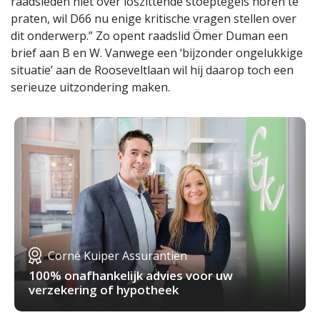
raadsleden niet over loszittende stoeptegels horen te
praten, wil D66 nu enige kritische vragen stellen over
dit onderwerp.” Zo opent raadslid Ömer Duman een
brief aan B en W. Vanwege een ‘bijzonder ongelukkige
situatie’ aan de Rooseveltlaan wil hij daarop toch een
serieuze uitzondering maken.
Corné Kuiper Assurantiën
100% onafhankelijk advies voor uw
verzekering of hypotheek