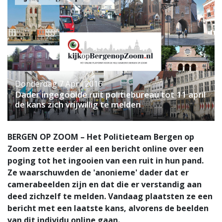
Donderdag 7 April 2016
Dader ingegooide ruit politiebureau tot 11 april
de kans zich vrijwillig te melden
BERGEN OP ZOOM – Het Politieteam Bergen op
Zoom zette eerder al een bericht online over een
poging tot het ingooien van een ruit in hun pand.
Ze waarschuwden de 'anonieme' dader dat er
camerabeelden zijn en dat die er verstandig aan
deed zichzelf te melden. Vandaag plaatsten ze een
bericht met een laatste kans, alvorens de beelden
van dit individu online gaan.