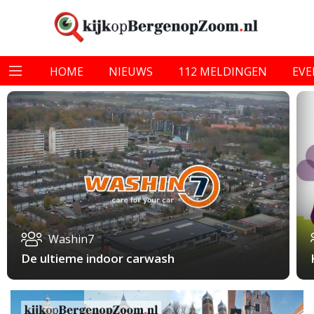
HOME
NIEUWS
112 MELDINGEN
EV
Washin7
De ultieme indoor carwash