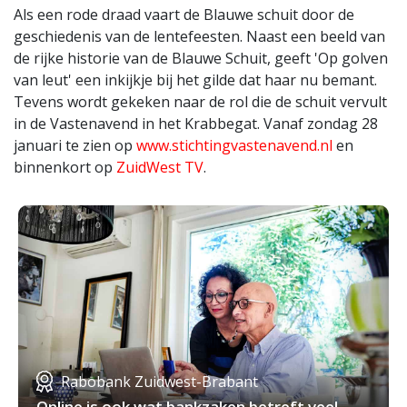
Als een rode draad vaart de Blauwe schuit door de
geschiedenis van de lentefeesten. Naast een beeld van
de rijke historie van de Blauwe Schuit, geeft 'Op golven
van leut' een inkijkje bij het gilde dat haar nu bemant.
Tevens wordt gekeken naar de rol die de schuit vervult
in de Vastenavend in het Krabbegat. Vanaf zondag 28
januari te zien op
www.stichtingvastenavend.nl
en
binnenkort op
ZuidWest TV
.
Rabobank Zuidwest-Brabant
Online is ook wat bankzaken betreft veel