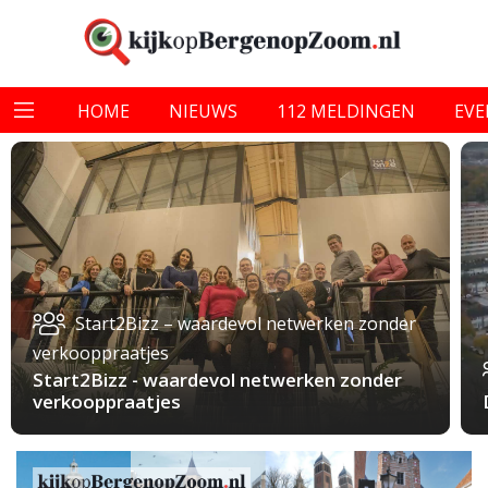
HOME
NIEUWS
112 MELDINGEN
EV
Start2Bizz – waardevol netwerken zonder
verkooppraatjes
Start2Bizz - waardevol netwerken zonder
verkooppraatjes