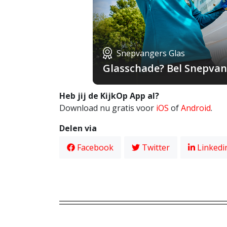
Snepvangers Glas
Glasschade? Bel Snepvang
Heb jij de KijkOp App al?
Download nu gratis voor
iOS
of
Android
.
Delen via
Facebook
Twitter
Linkedi