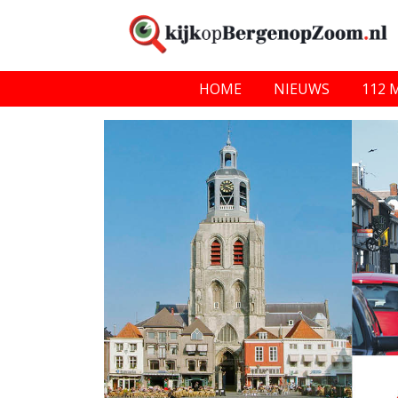
HOME
NIEUWS
112 