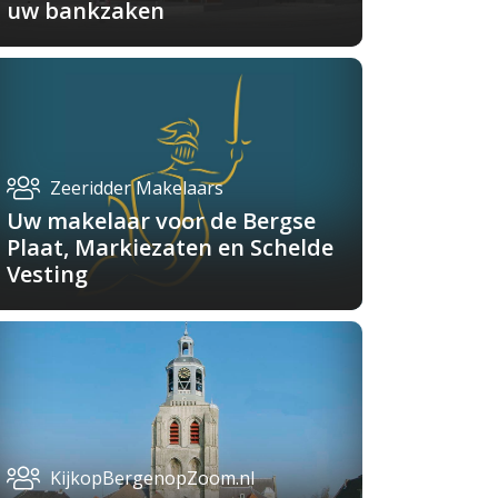
uw bankzaken
Zeeridder Makelaars
Uw makelaar voor de Bergse
Plaat, Markiezaten en Schelde
Vesting
KijkopBergenopZoom.nl