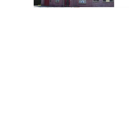
Zondag 8 Januari 2017
Santarun haalt 7
goede doelen
BERGEN OP ZOOM – Zaterdag maakte de o
opbrengst bekend die naar vier goede do
Daarmee heeft dit evenement in drie jaar
organisaties bij elkaar verzameld.