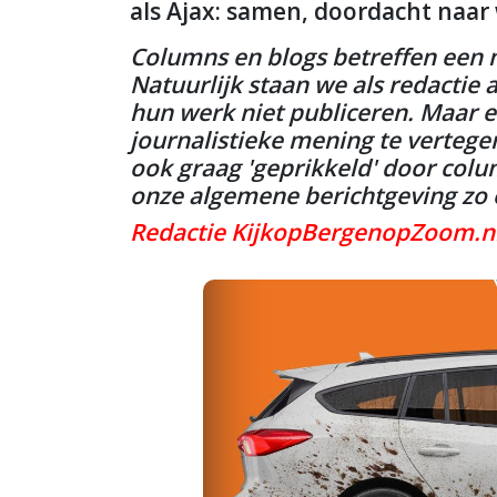
als Ajax: samen, doordacht naar
Columns en blogs betreffen een m
Natuurlijk staan we als redactie 
hun werk niet publiceren. Maar ee
journalistieke mening te verteg
ook graag 'geprikkeld' door colu
onze algemene berichtgeving zo o
Redactie KijkopBergenopZoom.n