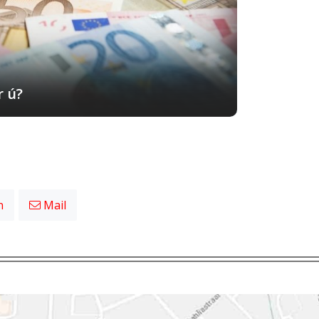
r ú?
n
Mail