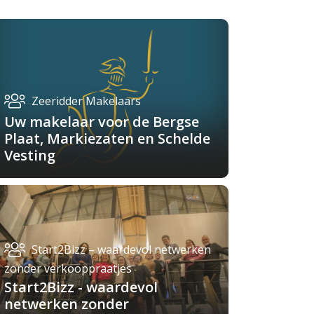
Zeeridder Makelaars
Uw makelaar voor de Bergse
Plaat, Markiezaten en Schelde
Vesting
Start2Bizz – waardevol netwerken
zonder verkooppraatjes
Start2Bizz - waardevol
netwerken zonder