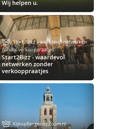
Wij helpen u.
Start2Bizz – waardevol netwerken
zonder verkooppraatjes
Start2Bizz - waardevol
netwerken zonder
verkooppraatjes
KijkopBergenopZoom.nl