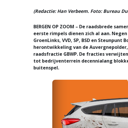
(Redactie: Han Verbeem. Foto: Bureau Du
BERGEN OP ZOOM – De raadsbrede samenw
eerste rimpels dienen zich al aan. Negen f
GroenLinks, VVD, SP, BSD en Steunpunt B
herontwikkeling van de Auvergnepolder, 
raadsfractie GBWP.
De fracties verwijte
tot bedrijventerrein decennialang blokk
buitenspel.