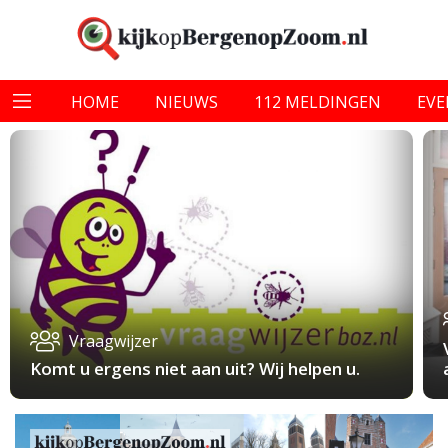
HOME
NIEUWS
112 MELDINGEN
EV
Vraagwijzer
Komt u ergens niet aan uit? Wij helpen u.