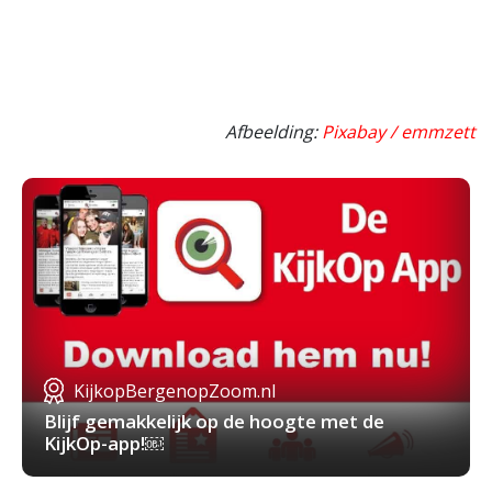
Afbeelding:
Pixabay / emmzett
KijkopBergenopZoom.nl
Blijf gemakkelijk op de hoogte met de
KijkOp-app!￼