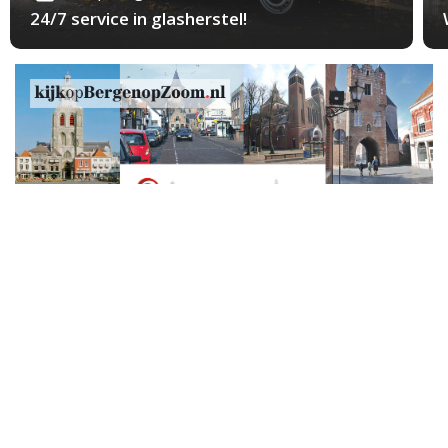
24/7 service in glasherstel!
Zondag 30 September 2018
Verdachte (24) Goudbaard-zaak geeft zichzelf
aan bij politie
In het appartementencomplex aan de Goudbaard is
zaterdagochtend een vrouw van 25 om het leven
gekomen; vandaag heeft een 24-jarige verdachte
zich uit eigen beweging bij de politie gemeld.