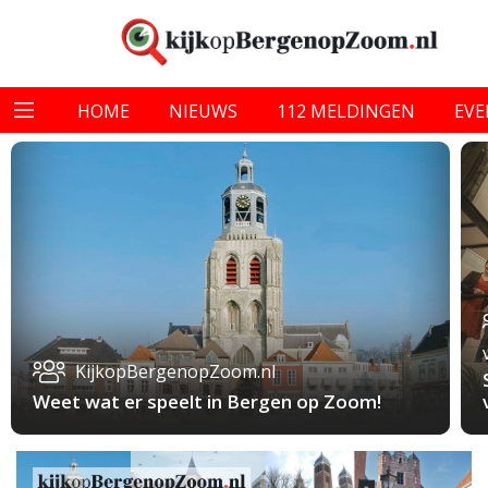
HOME
NIEUWS
112 MELDINGEN
EV
KijkopBergenopZoom.nl
Weet wat er speelt in Bergen op Zoom!