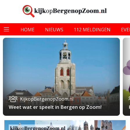
HOME
NIEUWS
112 MELDINGEN
EV
KijkopBergenopZoom.nl
Weet wat er speelt in Bergen op Zoom!