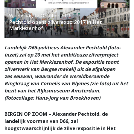
Woensdag 12 Oktober 2016
Pechtold opent zilverexpo 2017 in Het
Markiezenhof
Landelijk D66-politicus Alexander Pechtold (foto-
inzet) zal op 20 mei het ambitieuze zilverproject
openen in Het Markiezenhof. De expositie toont
zilverwerk van Bergse makelij uit de afgelopen
zes eeuwen, waaronder de wereldberoemde
Ringkraag van Cornelis van Glymes (zie foto) uit het
bezit van het RIjksmuseum Amsterdam.
(fotocollage: Hans-Jorg van Broekhoven)
BERGEN OP ZOOM – Alexander Pechtold, de
landelijk voorman van D66, zal
hoogstwaarschijnlijk de zilverexpositie in Het