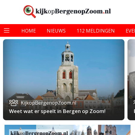
HOME
NIEUWS
112 MELDINGEN
EV
KijkopBergenopZoom.nl
Weet wat er speelt in Bergen op Zoom!