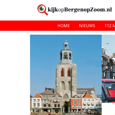
HOME
NIEUWS
112 