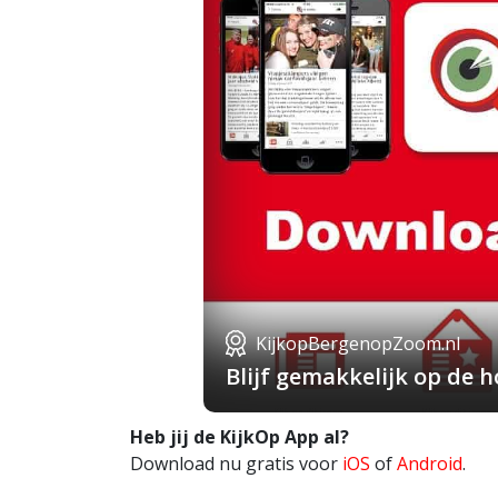
KijkopBergenopZoom.nl
Blijf gemakkelijk op de
Heb jij de KijkOp App al?
Download nu gratis voor
iOS
of
Android
.