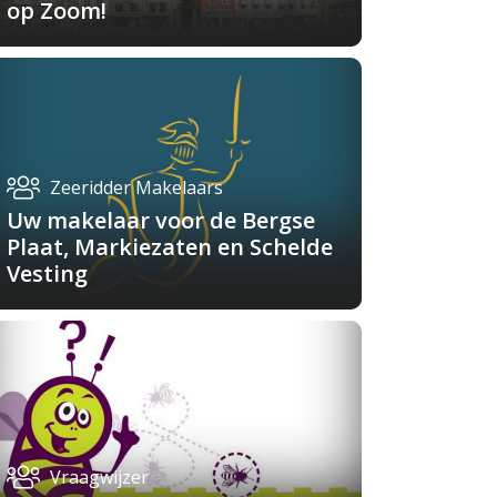
op Zoom!
Zeeridder Makelaars
Uw makelaar voor de Bergse
Plaat, Markiezaten en Schelde
Vesting
Vraagwijzer