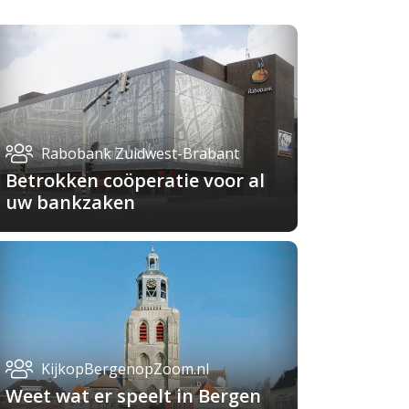
Rabobank Zuidwest-Brabant
Betrokken coöperatie voor al
uw bankzaken
KijkopBergenopZoom.nl
Weet wat er speelt in Bergen