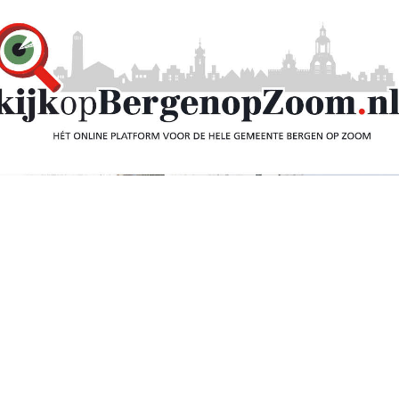
eeft ruzie in Axel,
en en aangevallen