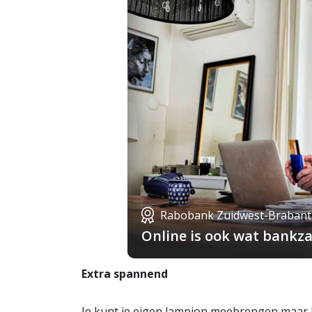
Rabobank Zuidwest-Brabant
Online is ook wat bankza
Extra spannend
Je kunt je eigen lampion meebrengen maar l