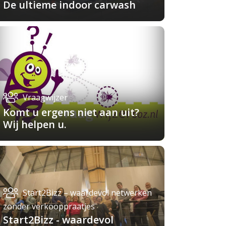
De ultieme indoor carwash
Vraagwijzer
Komt u ergens niet aan uit?
Wij helpen u.
Start2Bizz – waardevol netwerken
zonder verkooppraatjes
Start2Bizz - waardevol