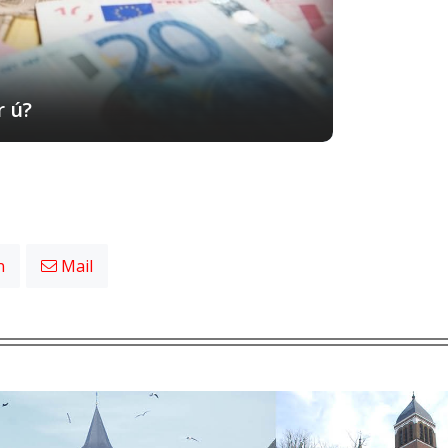
r ú?
n
Mail