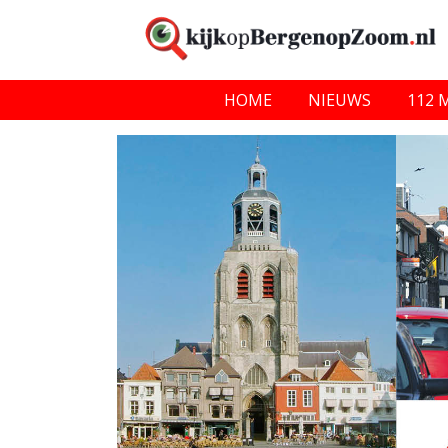
HOME
NIEUWS
112 