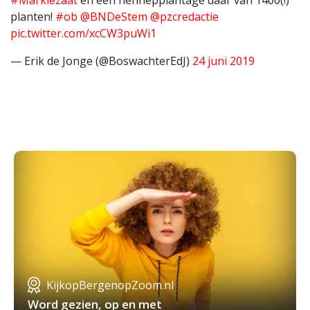
#Markiezaat
en een hennepplantage daar van 1400(!)
planten!
#ob
@BNDeStem
@pzcredactie
pic.twitter.com/xcCW3puWi1
— Erik de Jonge (@BoswachterEdJ)
24 juni 2019
KijkopBergenopZoom.nl
Word gezien, op en met