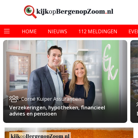
HOME
NIEUWS
112 MELDINGEN
EV
Corné Kuiper Assurantiën
Verzekeringen, hypotheken, financieel
advies en pensioen