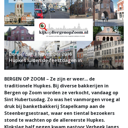
Donderdag 3 November 2016
Hupkes luiden de feestdagen in
BERGEN OP ZOOM – Ze zijn er weer… de
traditionele Hupkes. Bij diverse bakkerijen in
Bergen op Zoom worden ze verkocht, vandaag op
Sint Hubertusdag. Zo was het vanmorgen vroeg al
druk bij banketbakkerij Stapelkamp aan de
Steenbergsestraat, waar een tiental bezoekers
stond te wachten op de allereerste Hupkes.
Klokslag half negen kwam pastoor Verbeek langs