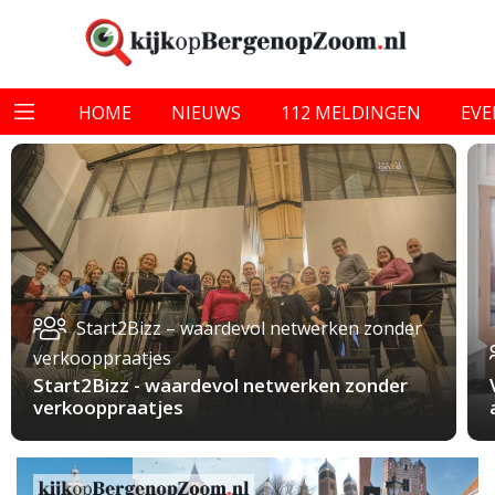
HOME
NIEUWS
112 MELDINGEN
EV
Start2Bizz – waardevol netwerken zonder
verkooppraatjes
Start2Bizz - waardevol netwerken zonder
verkooppraatjes