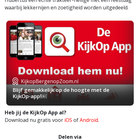
Hubertus een echte trakteer-heilige met een feestdag
waarbij lekkernijen en zoetigheid worden uitgedeeld.
KijkopBergenopZoom.nl
Blijf gemakkelijk op de hoogte met de
KijkOp-app!￼
Heb jij de KijkOp App al?
Download nu gratis voor
iOS
of
Android
.
Delen via