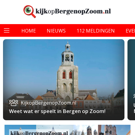
HOME
NIEUWS
112 MELDINGEN
EV
KijkopBergenopZoom.nl
Weet wat er speelt in Bergen op Zoom!