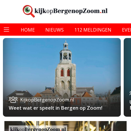
HOME
NIEUWS
112 MELDINGEN
EV
KijkopBergenopZoom.nl
Weet wat er speelt in Bergen op Zoom!