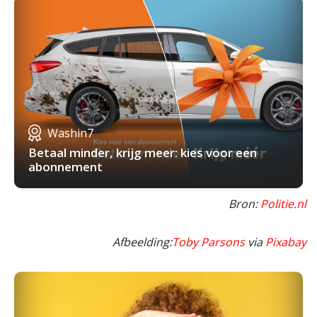
Washin7
Betaal minder, krijg meer: kies voor een
abonnement
Bron:
Politie.nl
Afbeelding:
Toby Parsons
via
Pixabay