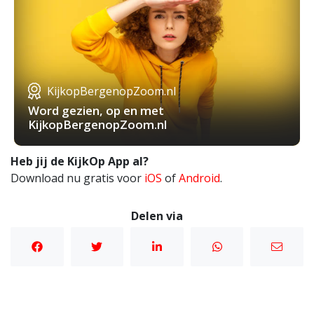
KijkopBergenopZoom.nl
Word gezien, op en met
KijkopBergenopZoom.nl
Heb jij de KijkOp App al?
Download nu gratis voor
iOS
of
Android
.
Delen via