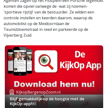
Agenten zagen op het Piusplein een Porsche tegemoet
komen die opviel vanwege de -wat zij noemen-
'sportieve rijstijl' van de bestuurder. Ze wilden een
controle instellen en keerden daarom, waarop de
automobilist op de Meidoornlaan de
Teunisbloemstraat in reed en parkeerde op de
Vijverberg Zuid.
KijkopBergenopZoom.nl
Blijf gemakkelijk op de hoogte met de
KijkOp-app!￼