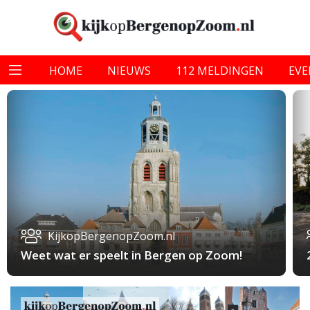
HOME
NIEUWS
112 MELDINGEN
EV
KijkopBergenopZoom.nl
Weet wat er speelt in Bergen op Zoom!