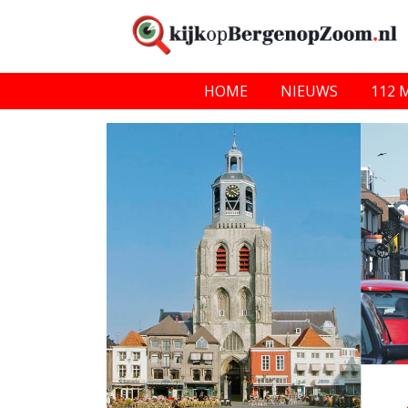
HOME
NIEUWS
112 