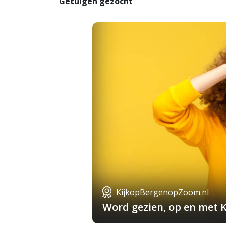
Getuigen gezocht
KijkopBergenopZoom.nl
Word gezien, op en met 