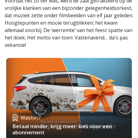
Voordat het zo ver was, werd de zaal getrakteerd op de
vrolijke klanken van een bijzonder gelegenheidsorkest,
dat muziek zette onder filmbeelden van elf jaar geleden.
Hoogtepunten en mooie terugblikken; het kwam
allemaal voorbij. De ‘werremte’ van het feest spatte van
het doek. Het motto van toen: Vastenavend… da's pas
vekansie!
Washin7
Betaal minder, krijg meer: kies voor een
abonnement