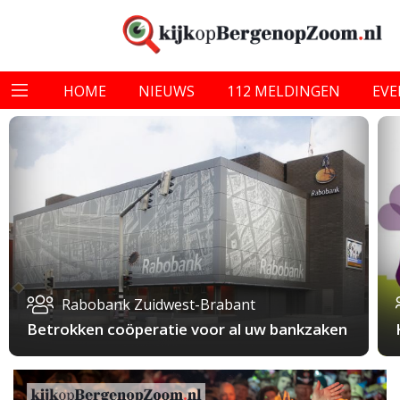
HOME
NIEUWS
112 MELDINGEN
EV
Rabobank Zuidwest-Brabant
Betrokken coöperatie voor al uw bankzaken