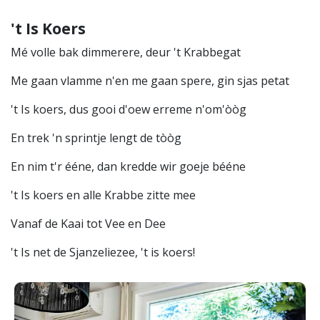
't Is Koers
Mé volle bak dimmerere, deur 't Krabbegat
Me gaan vlamme n'en me gaan spere, gin sjas petat
't Is koers, dus gooi d'oew erreme n'om'òòg
En trek 'n sprintje lengt de tòòg
En nim t'r ééne, dan kredde wir goeje bééne
't Is koers en alle Krabbe zitte mee
Vanaf de Kaai tot Vee en Dee
't Is net de Sjanzeliezee, 't is koers!