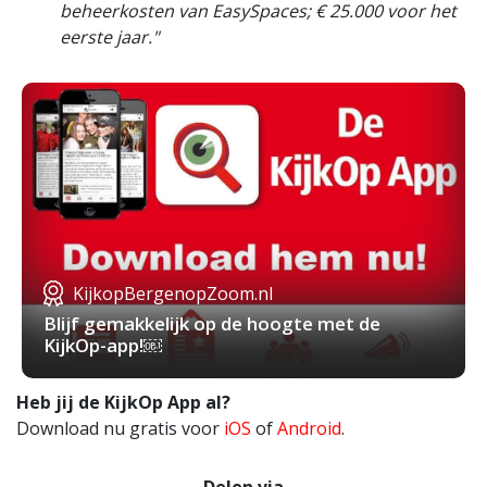
beheerkosten van EasySpaces; € 25.000 voor het
eerste jaar."
KijkopBergenopZoom.nl
Blijf gemakkelijk op de hoogte met de
KijkOp-app!￼
Heb jij de KijkOp App al?
Download nu gratis voor
iOS
of
Android
.
Delen via