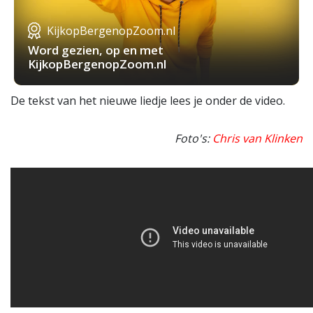
KijkopBergenopZoom.nl
Word gezien, op en met
KijkopBergenopZoom.nl
De tekst van het nieuwe liedje lees je onder de video.
Foto's:
Chris van Klinken