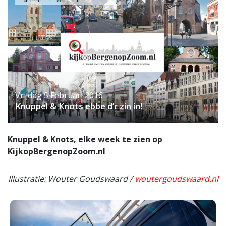
Vrijdag 5 Februari 2016
Knuppel & Knots ebbe d’r zin in!
Knuppel & Knots, elke week te zien op
KijkopBergenopZoom.nl
Illustratie: Wouter Goudswaard /
woutergoudswaard.nl