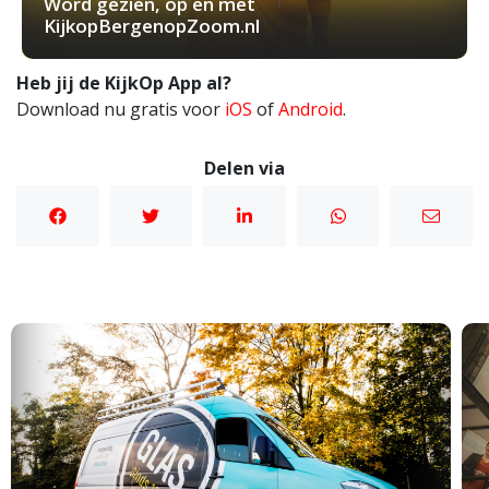
Word gezien, op en met
KijkopBergenopZoom.nl
Heb jij de KijkOp App al?
Download nu gratis voor
iOS
of
Android
.
Delen via