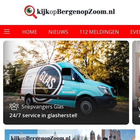
HOME
NIEUWS
112 MELDINGEN
EV
Snepvangers Glas
24/7 service in glasherstel!