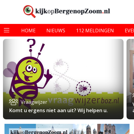
HOME
NIEUWS
112 MELDINGEN
EV
Vraagwijzer
Komt u ergens niet aan uit? Wij helpen u.