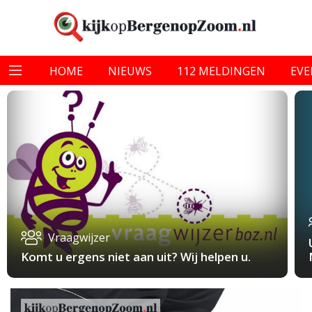
HOME
NIEUWS
112 MELDINGEN
EV
Vraagwijzer
Komt u ergens niet aan uit? Wij helpen u.