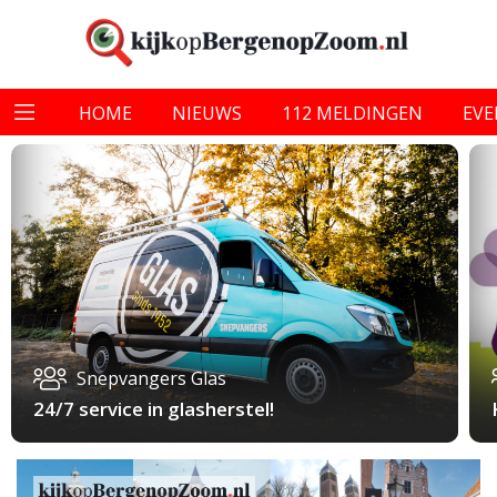
HOME
NIEUWS
112 MELDINGEN
EV
Snepvangers Glas
24/7 service in glasherstel!