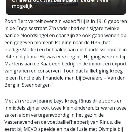
mogelijk
Zoon Bert vertelt over z'n vader: "Hij is in 1916 geboren
in de Engelsestraat. Z'n vader had een sigarenwinkel
aan de Noordsingel en daar zijn ze ook gaan wonen op
een gegeven moment. Pa ging naar de HBS (het
huidige Moller) en behaalde aan die handelsschool al in
'34 z'n diploma. Hij was er vroeg bij. Hij ging werken bij
Martens aan de Kaai, een bedrijf in de import en export
van granen en conserven. Toen dat failliet ging kreeg
ie een functie als financiële man bij Evenaers – Van den
Berg in Steenbergen."
Met z'n vrouw Jeanne Leys kreeg Rinus drie zoons en
inmiddels zijn er ook twee kleinkinderen. Er waren twee
zaken alom vertegenwoordig in het gezin: de
Vastenavend en de voetballiefhebberij van Rinus, die
eerst bij MEVO speelde en na de fusie met Olympia bij