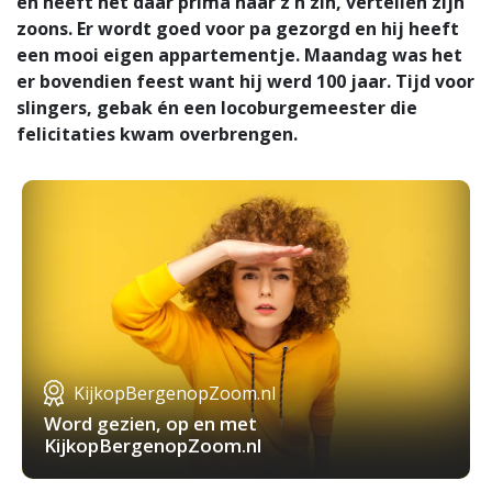
en heeft het daar prima naar z'n zin, vertellen zijn
zoons. Er wordt goed voor pa gezorgd en hij heeft
een mooi eigen appartementje. Maandag was het
er bovendien feest want hij werd 100 jaar. Tijd voor
slingers, gebak én een locoburgemeester die
felicitaties kwam overbrengen.
KijkopBergenopZoom.nl
Word gezien, op en met
KijkopBergenopZoom.nl