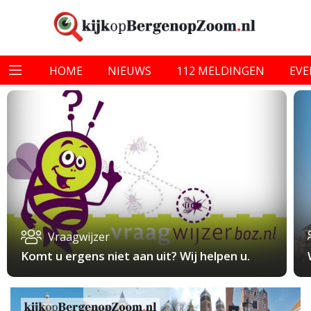
HOME
NIEUWS
112 MELDINGEN
EV
Vraagwijzer
Komt u ergens niet aan uit? Wij helpen u.