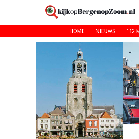
HOME
NIEUWS
112 