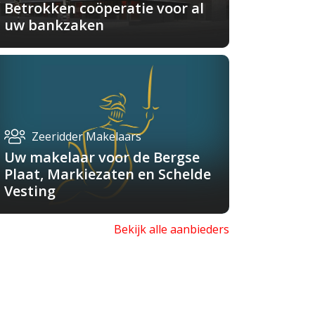
Betrokken coöperatie voor al
uw bankzaken
Zeeridder Makelaars
Uw makelaar voor de Bergse
Plaat, Markiezaten en Schelde
Vesting
Bekijk alle aanbieders