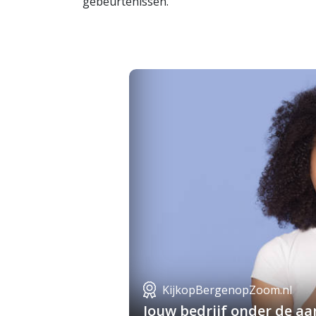
gebeurtenissen.
KijkopBergenopZoom.nl
Jouw bedrijf onder de a