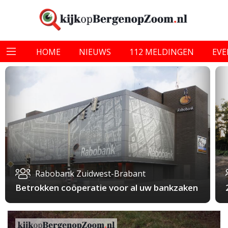
HOME
NIEUWS
112 MELDINGEN
EV
Rabobank Zuidwest-Brabant
Betrokken coöperatie voor al uw bankzaken