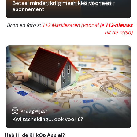
Betaal minder, krijg meer: kies voor een
abonnement
Bron en foto's:
112 Markiezaten (voor al je
112-nieuws
uit de regio)
Vraagwijzer
Kwijtschelding… ook voor ú?
Heb jij de KijkOp App al?