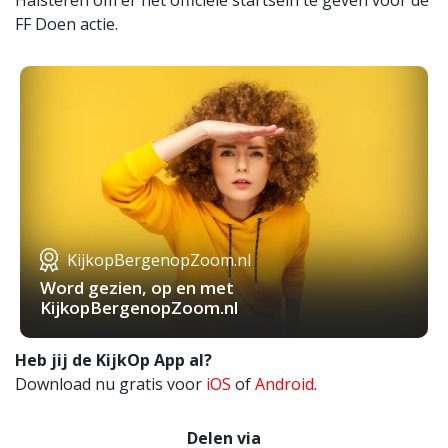
Halsteren om er het officiële startsein te geven voor de
FF Doen actie.
KijkopBergenopZoom.nl
Word gezien, op en met
KijkopBergenopZoom.nl
Heb jij de KijkOp App al?
Download nu gratis voor
iOS
of
Android
.
Delen via