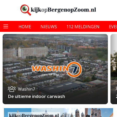
HOME
NIEUWS
112 MELDINGEN
EV
Washin7
De ultieme indoor carwash