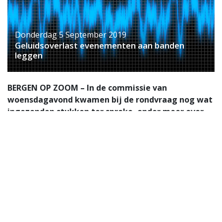
Donderdag 5 September 2019
Geluidsoverlast evenementen aan banden
leggen
BERGEN OP ZOOM – In de commissie van
woensdagavond kwamen bij de rondvraag nog wat
ingezonden stukken ter sprake, onder meer over
de gehanteerde geluidsnormeringen bij
evenementen. Vooral de handhaving daarop laat te
wensen over, gaven GBWP en GroenLinks aan.
Fractievoorzitter Aydin Akkaya sprak over
geluidsoverlast, veroorzaakt door evenementen,
waarvoor wel regels gelden maar waar organisatoren
niet aan gehouden worden. En dat is vreemd, aldus de
GBWP-fractie, want waar zijn ze dan voor? Namens