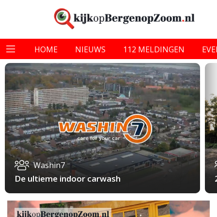
HOME
NIEUWS
112 MELDINGEN
EV
Washin7
De ultieme indoor carwash