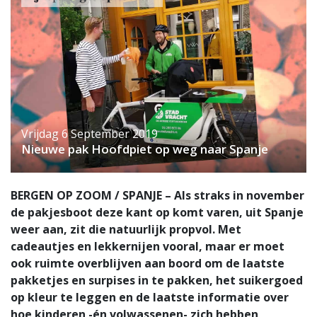
Vrijdag 6 September 2019
Nieuwe pak Hoofdpiet op weg naar Spanje
BERGEN OP ZOOM / SPANJE – Als straks in november
de pakjesboot deze kant op komt varen, uit Spanje
weer aan, zit die natuurlijk propvol. Met
cadeautjes en lekkernijen vooral, maar er moet
ook ruimte overblijven aan boord om de laatste
pakketjes en surpises in te pakken, het suikergoed
op kleur te leggen en de laatste informatie over
hoe kinderen -én volwassenen- zich hebben