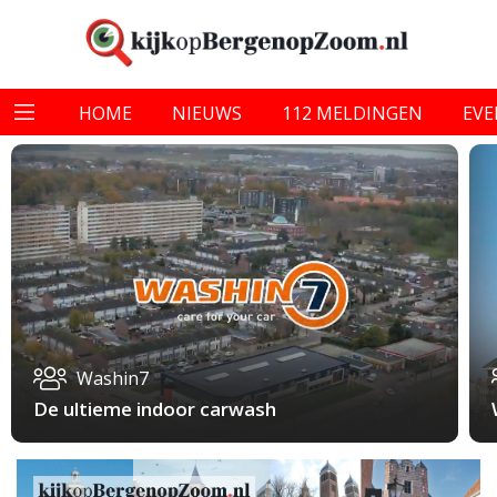
HOME
NIEUWS
112 MELDINGEN
EV
Washin7
De ultieme indoor carwash