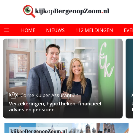
HOME
NIEUWS
112 MELDINGEN
EV
Corné Kuiper Assurantiën
Verzekeringen, hypotheken, financieel
advies en pensioen