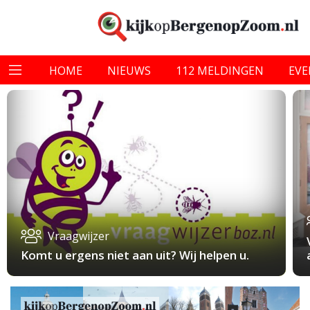
HOME
NIEUWS
112 MELDINGEN
EV
Vraagwijzer
Komt u ergens niet aan uit? Wij helpen u.