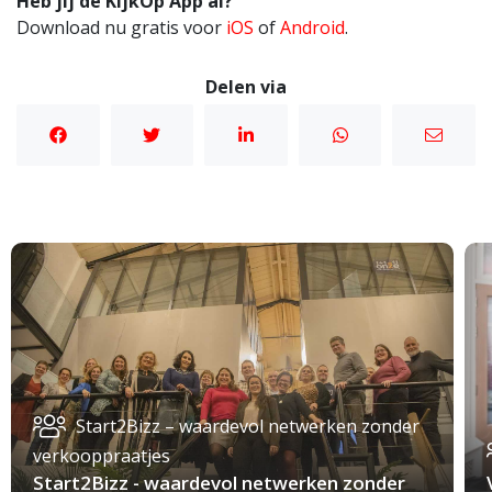
Heb jij de KijkOp App al?
Download nu gratis voor
iOS
of
Android
.
Delen via
Start2Bizz – waardevol netwerken zonder
verkooppraatjes
Start2Bizz - waardevol netwerken zonder