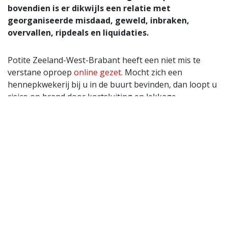
bovendien is er dikwijls een relatie met
georganiseerde misdaad, geweld, inbraken,
overvallen, ripdeals en liquidaties.
Potite Zeeland-West-Brabant heeft een niet mis te
verstane oproep
online gezet
. Mocht zich een
hennepkwekerij bij u in de buurt bevinden, dan loopt u
risico op brand door kortsluiting en lekkage.
Criminelen die zich bezighouden met illegale
hennepteelt gebruiken onderling veel geweld. De
schade die de hennepteelt veroorzaakt is groot.
Woningcorporaties en energiebedrijven draaien op
voor de kosten veroorzaakt door lekkages,
brandschade en illegaal afgetapte energie. Deze kosten
worden uiteraard ook doorberekend naar de
gebruiker, uiteindelijk betaalt ook u mee aan de schade
die wordt veroorzaakt door hennepkwekers.