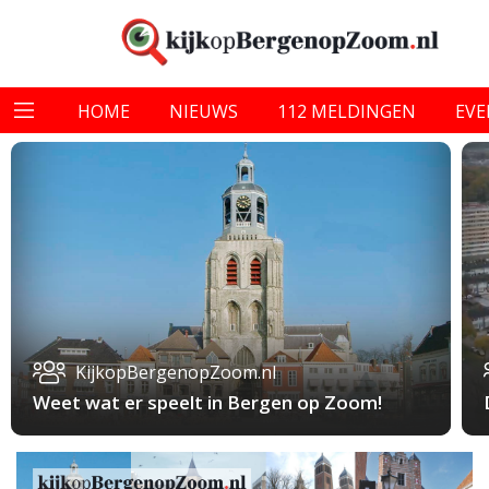
HOME
NIEUWS
112 MELDINGEN
EV
KijkopBergenopZoom.nl
Weet wat er speelt in Bergen op Zoom!