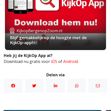
KijkopBergenopZoom.nl
Blijf gemakkelijk op de hoogte met de
KijkOp-app!￼
Heb jij de KijkOp App al?
Download nu gratis voor
iOS
of
Android
.
Delen via