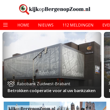
HOME
NIEUWS
112 MELDINGEN
EV
Rabobank Zuidwest-Brabant
Betrokken coöperatie voor al uw bankzaken