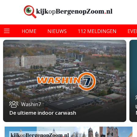
HOME
NIEUWS
112 MELDINGEN
EV
Washin7
De ultieme indoor carwash