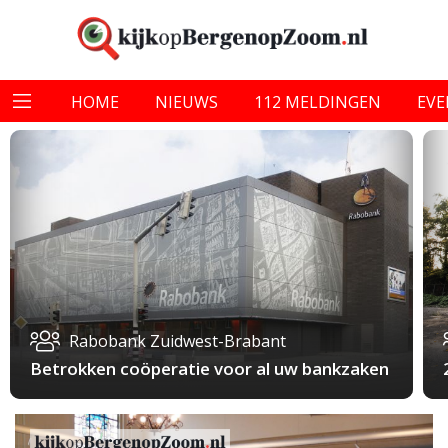
HOME
NIEUWS
112 MELDINGEN
EV
Rabobank Zuidwest-Brabant
Betrokken coöperatie voor al uw bankzaken