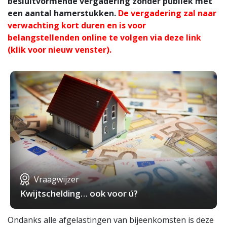
besluitvormende vergadering zonder publiek met
een aantal hamerstukken.
De vergadering zal naar
verwachting kort duren en is voor
belangstellenden online te volgen via deze link
(klik voor nieuw venster).
Vraagwijzer
Kwijtschelding… ook voor ú?
Ondanks alle afgelastingen van bijeenkomsten is deze