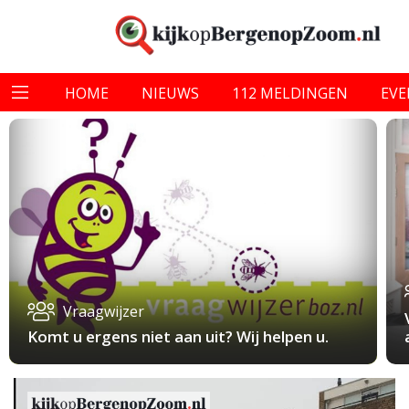
HOME
NIEUWS
112 MELDINGEN
EV
Vraagwijzer
Komt u ergens niet aan uit? Wij helpen u.