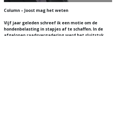
Column – Joost mag het weten
Vijf jaar geleden schreef ik een motie om de
hondenbelasting in stapjes af te schaffen. In de
afgelopen raadsvergadering werd het sluitstuk
behandeld.
Er waren een aantal redenen om de
hondenbelasting af te schaffen. Principiële en
praktische. Zo stamt de hondenbelasting nog uit
de tijd van de hondenkar. Nederland kende zelfs
een “Trekhondenwet”. Honden werden destijds
ingezet als trekdier. De hondenbelasting vormde in
die tijd een zakelijke belasting. Gelukkig is aan die
situatie in 1962 een eind gemaakt. Het gebruik van
trekhonden werd verboden. Ondanks dat verbod
bleef de hondenbelasting wel bestaan.